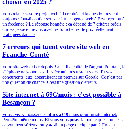
choisir en 2025 ?
Vous relancez votre projet web à la rentrée et la question revient
toujours : faut-il confier son site à une agence web à Besançon ou à
un freelance ? La réponse honnête : ça dépend de 7 critères précis.
On les passe en revue, avec les fourchettes de prix réellement
pratiquées dans le
7 erreurs qui tuent votre site web en
Franche-Comté
Votre site web existe depuis 3 ans. Il a coûté de l'argent. Pourtant, le
téléphone ne sonne pas. Les formulaires restent vides. Et vos
concurrents, eux, apparaissent en premier sur Google. Ce n'est pas
une question de chance. C'est une question d'erreurs
Site internet à 69€/mois : c'est possible à
Besançon ?
Vous avez vu passer des offres à 69€/mois pour un site internet.
Peut-être même moins. Et vous vous posez la bonne question : est-
ce vraiment sérieux, ou y a-t-il un piège quelque part ? En tant