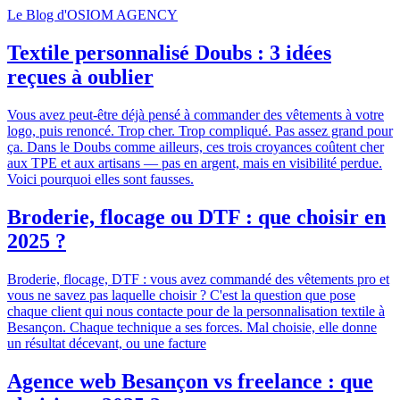
Le Blog d'OSIOM AGENCY
Textile personnalisé Doubs : 3 idées
reçues à oublier
Vous avez peut-être déjà pensé à commander des vêtements à votre
logo, puis renoncé. Trop cher. Trop compliqué. Pas assez grand pour
ça. Dans le Doubs comme ailleurs, ces trois croyances coûtent cher
aux TPE et aux artisans — pas en argent, mais en visibilité perdue.
Voici pourquoi elles sont fausses.
Broderie, flocage ou DTF : que choisir en
2025 ?
Broderie, flocage, DTF : vous avez commandé des vêtements pro et
vous ne savez pas laquelle choisir ? C'est la question que pose
chaque client qui nous contacte pour de la personnalisation textile à
Besançon. Chaque technique a ses forces. Mal choisie, elle donne
un résultat décevant, ou une facture
Agence web Besançon vs freelance : que