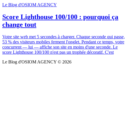
Le Blog d'OSIOM AGENCY
Score Lighthouse 100/100 : pourquoi ça
change tout
Votre site web met 5 secondes à charger. Chaque seconde qui passe,
53 % des visiteurs mobiles ferment l'onglet. Pendant ce temps, votre
concurrent — lui — affiche son site en moins d'une seconde. Le
score Lighthouse 100/100 n'est pas un trophée décoratif. C'est
Le Blog d'OSIOM AGENCY © 2026